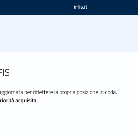
irfis.it
FIS
ornata per riflettere la propria posizione in coda.
iorità acquisita.